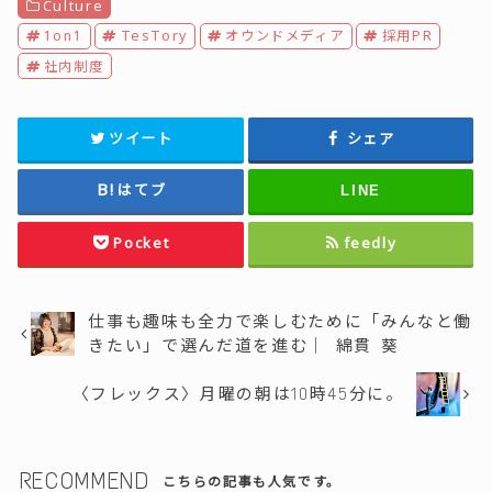
Culture
1on1
TesTory
オウンドメディア
採用PR
社内制度
ツイート
シェア
はてブ
LINE
Pocket
feedly
仕事も趣味も全力で楽しむために「みんなと働
きたい」で選んだ道を進む｜ 綿貫 葵
〈フレックス〉月曜の朝は10時45分に。
RECOMMEND
こちらの記事も人気です。