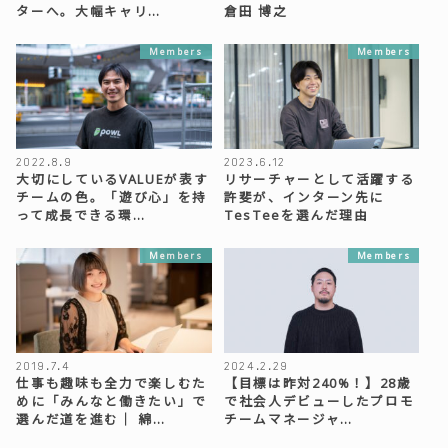
ターへ。大幅キャリ…
倉田 博之
Members
Members
2022.8.9
2023.6.12
大切にしているVALUEが表す
リサーチャーとして活躍する
チームの色。「遊び心」を持
許斐が、インターン先に
って成長できる環…
TesTeeを選んだ理由
Members
Members
2019.7.4
2024.2.29
仕事も趣味も全力で楽しむた
【目標は昨対240%！】28歳
めに「みんなと働きたい」で
で社会人デビューしたプロモ
選んだ道を進む｜ 綿…
チームマネージャ…