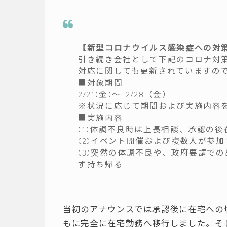
【新型コロナウイルス感染症への対
引き続き会社として下記のコロナ対
対応に関しても更新されていますの
■対象期間
2/21(金)〜 2/28（金）
※状況に応じて期間および実施内容
■実施内容
(1)体調不良時は上長相談、承認の後
(2)イベント開催および複数人が参
(3)突然の体調不良や、政府要請で
ず持ち帰る
当初のアナウンスでは承認後に在宅への
もに完全に在宅勤務へ移行しました。そし