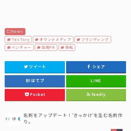
News
TesTory
オウンドメディア
ブランディング
ベンチャー
採用PR
移転
ツイート
シェア
はてブ
LINE
Pocket
feedly
名刺をアップデート！"きっかけ"を生む名刺作
り。