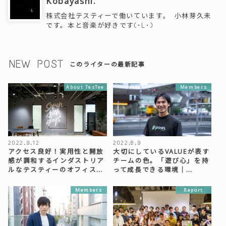
Kobayashi.
株式会社テスティーで働いています。 小林芽久未
です。本と音楽が好きです(･L･)
NEW POST
このライターの最新記事
About TesTee
Members
2022.9.12
2022.8.9
アクセス良好！実用性と開放
大切にしているVALUEが表す
感が調和するインダストリア
チームの色。「遊び心」を持
ルなテスティーのオフィス…
って成長できる環境｜…
Members
Report